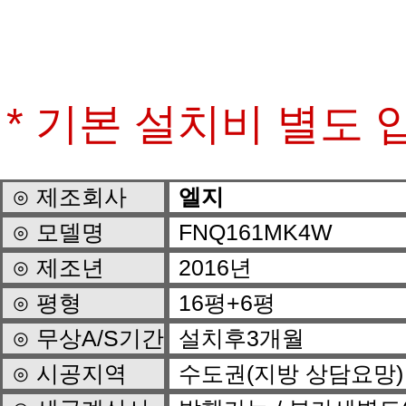
* 기본 설치비 별도 
⊙ 제조회사
엘지
⊙ 모델명
FNQ161MK4W
⊙ 제조년
2016년
⊙ 평형
16평+6평
⊙ 무상A/S기간
설치후3개월
⊙ 시공지역
수도권(지방 상담요망)