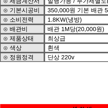
⊙ 세금계산서
발행가능 / 부가세별도
⊙ 기본시공비
350,000원 기본 배관
⊙ 소비전력
1.8KW(냉방)
⊙ 배관비
배관 1M당(20,000원)
⊙ 제품상태
최상급
⊙ 색상
흰색
⊙ 정원정격
단상 220v