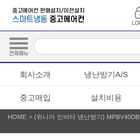
회사소개
냉난방기A/S
중고매입
설치비용
HOME
>