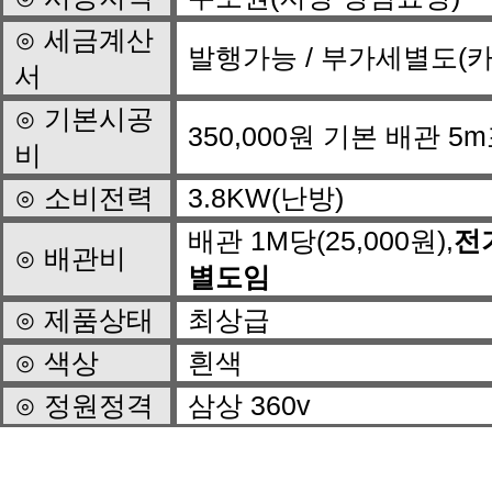
발행가능 / 부가세별도(
서
350,000원 기본 배관 
비
⊙ 소비전력
3.8KW(난방)
배관 1M당(25,000원),
⊙ 배관비
별도임
⊙ 제품상태
최상급
⊙ 색상
흰색
⊙ 정원정격
삼상 360v