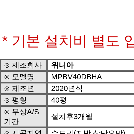
* 기본 설치비 별도 
⊙ 제조회사
위니아
⊙ 모델명
MPBV40DBHA
⊙ 제조년
2020년식
⊙ 평형
40평
설치후3개월
기간
⊙ 시공지역
수도권(지방 상담요망)