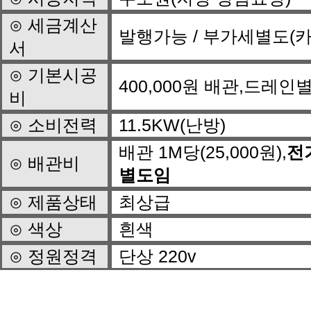
발행가능 / 부가세별도(
서
400,000원 배관,드레인
비
⊙ 소비전력
11.5KW(난방)
배관 1M당(25,000원),
⊙ 배관비
별도임
⊙ 제품상태
최상급
⊙ 색상
흰색
⊙ 정원정격
단상 220v