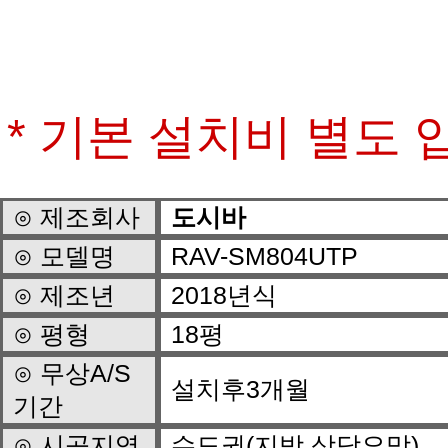
* 기본 설치비 별도 
⊙ 제조회사
도시바
⊙ 모델명
RAV-SM804UTP
⊙ 제조년
2018년식
⊙ 평형
18평
설치후3개월
기간
⊙ 시공지역
수도권(지방 상담요망)