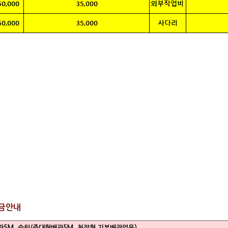
가금안내
관5M, 슬림/중대형배관5M, 천장형 기본배관없음)