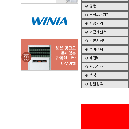
⊙ 평형
⊙ 무상A/S기간
⊙ 시공지역
⊙ 세금계산서
⊙ 기본시공비
⊙ 소비전력
⊙ 배관비
⊙ 제품상태
⊙ 색상
⊙ 정원정격