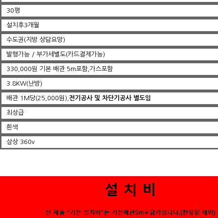
30평
설치후3개월
수도권(지방 상담요망)
발행가능 / 부가세별도(카드결제가능)
330,000원 기본 배관 5m포함,가스포함
3.8KW(난방)
배관 1M당(25,000원),
전기공사 및 차단기공사 별도임
최상급
흰색
삼상 360v