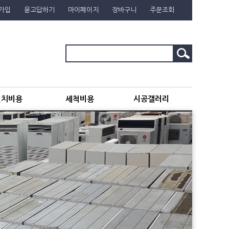
가입
묻고답하기
마이페이지
장바구니
주문조회
설치비용
세척비용
시공갤러리