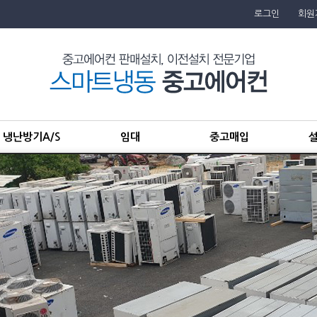
로그인
회원
냉난방기A/S
임대
중고매입