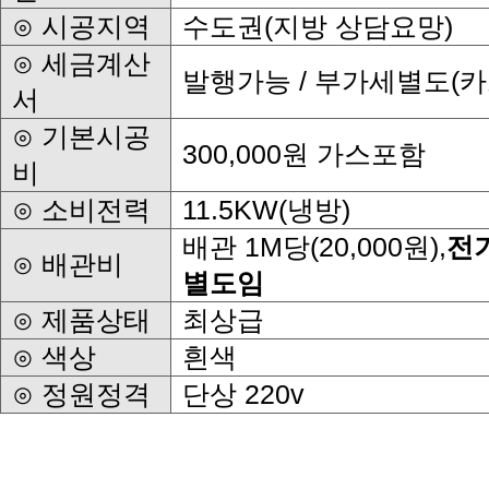
⊙ 시공지역
수도권(지방 상담요망)
발행가능 / 부가세별도(
서
300,000원 가스포함
비
⊙ 소비전력
11.5KW(냉방)
배관 1M당(20,000원),
⊙ 배관비
별도임
⊙ 제품상태
최상급
⊙ 색상
흰색
⊙ 정원정격
단상 220v