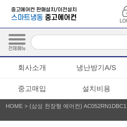
회사소개
냉난방기A/S
중고매입
설치비용
HOME
>