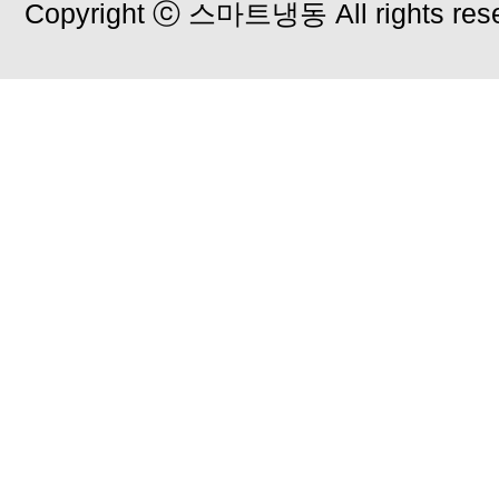
Copyright ⓒ 스마트냉동 All rights rese