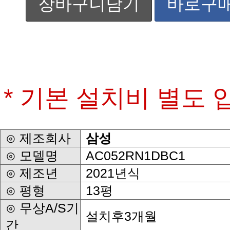
장바구니담기
바로구
* 기본 설치비 별도 
⊙ 제조회사
삼성
⊙ 모델명
AC052RN1DBC1
⊙ 제조년
2021년식
⊙ 평형
13평
설치후3개월
간